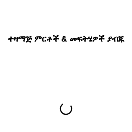
ተዛማጅ ምርቶች & መፍትሄዎች ያብጁ