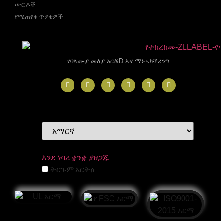
ውርዶች
የሚጠየቁ ጥያቄዎች
የባለሙያ መለያ አር&D እና ማኑፋክቸሪንግ
እንደ ነባሪ ቋንቋ ያዘጋጁ
ትርጉም አርትዕ