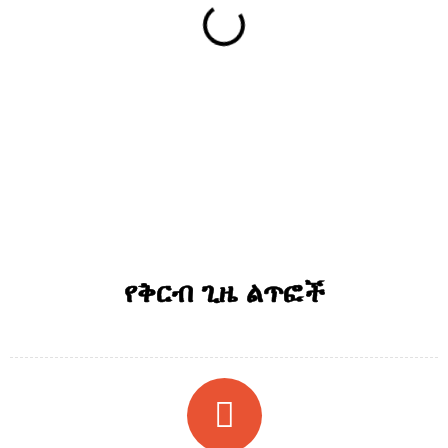
የቅርብ ጊዜ ልጥፎች