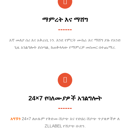
ማምረት እና ማሸግ
እኛ መለያ ሰሪ እና አቅራቢ ነን. እንደ የምርት ሙከራ እና ማሸግ ያሉ የአንድ
ጊዜ አገልግሎት ይሰጣል, ከጠቅላላው የማምረቻ መስመር በተጨማሪ.
24×7 የባለሙያዎች አገልግሎት
አግኙን
24×7 ለሁሉም የቅድመ-ሽያጭ እና የድህረ-ሽያጭ ጥያቄዎችዎ ለ
ZLLABEL የሽያጭ ቡድን.