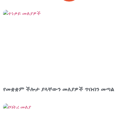
የመቋቋም ችሎታ ያላቸውን መለያዎች ጥበብን መጣል