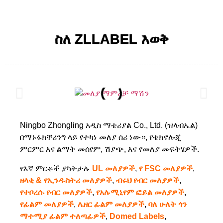
ስለ ZLLABEL እወቅ
Ningbo Zhongling አዲስ ማቴሪያል Co., Ltd. (ዝላብኤል)
በማኑፋክቸሪንግ ላይ የተካነ መለያ ሰሪ ነው።, የቴክኖሎጂ
ምርምር እና ልማት መሰየም, ሽያጭ, እና የመለያ መፍትሄዎች.
የእኛ ምርቶች ያካትታሉ
UL መለያዎች
,
የ FSC መለያዎች
,
ዘላቂ & የኢንዱስትሪ መለያዎች
,
ብሩህ የብር መለያዎች
,
የተቦረሱ የብር መለያዎች
,
የአሉሚኒየም ፎይል መለያዎች
,
የፊልም መለያዎች
,
ሌዘር ፊልም መለያዎች
,
ባለ ሁለት ጎን
ማተሚያ ፊልም ተለጣፊዎች
,
Domed Labels
,