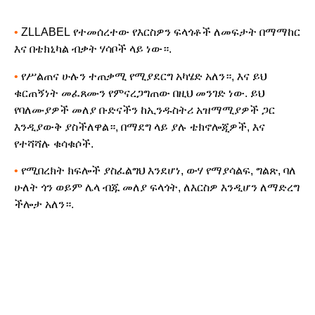
•
ZLLABEL የተመሰረተው የእርስዎን ፍላጎቶች ለመፍታት በማማከር
እና በቴክኒካል ብቃት ሃሳቦች ላይ ነው።.
•
የሥልጠና ሁሉን ተጠቃሚ የሚያደርግ አካሄድ አለን።, እና ይህ
ቁርጠኝነት መፈጸሙን የምናረጋግጠው በዚህ መንገድ ነው. ይህ
የባለሙያዎች መለያ ቡድናችን ከኢንዱስትሪ አዝማሚያዎች ጋር
እንዲያውቅ ያስችለዋል።, በማደግ ላይ ያሉ ቴክኖሎጂዎች, እና
የተሻሻሉ ቁሳቁሶች.
•
የሚበረክት ክፍሎች ያስፈልግህ እንደሆነ, ውሃ የማያሳልፍ, ግልጽ, ባለ
ሁለት ጎን ወይም ሌላ ብጁ መለያ ፍላጎት, ለእርስዎ እንዲሆን ለማድረግ
ችሎታ አለን።.