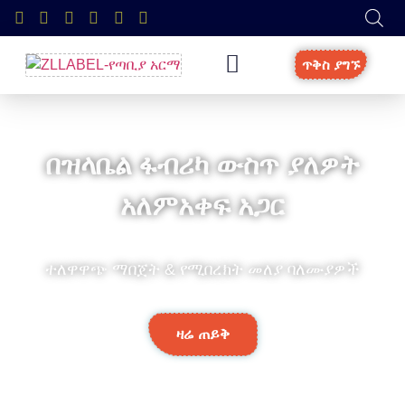
ጥቅስ ያግኙ
በዝላቤል ፋብሪካ ውስጥ ያለዎት
አለምአቀፍ አጋር
ተለዋዋጭ ማበጀት & የሚበረክት መለያ ባለሙያዎች
ዛሬ ጠይቅ