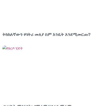
ትክክለኛውን የባትሪ መለያ ስም እንዴት እንደሚመርጡ?