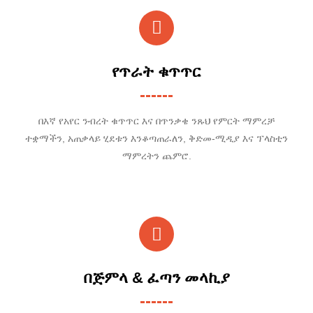
የጥራት ቁጥጥር
በእኛ የአየር ንብረት ቁጥጥር እና በጥንቃቄ ንጹህ የምርት ማምረቻ
ተቋማችን, አጠቃላይ ሂደቱን እንቆጣጠራለን, ቅድመ-ሚዲያ እና ፕላስቲን
ማምረትን ጨምሮ.
በጅምላ & ፈጣን መላኪያ