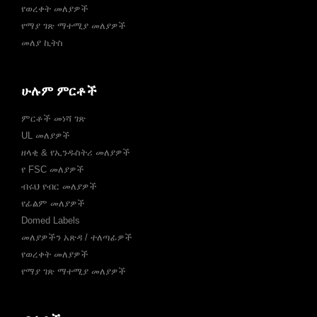
የወረቀት መለያዎች
የማያ ገጽ ማተሚያ መለያዎች
መለያ ኪትስ
ሁሉም ምርቶች
ምርቶች መነሻ ገጽ
UL መለያዎች
ዘላቂ & የኢንዱስትሪ መለያዎች
የ FSC መለያዎች
ብሩህ የብር መለያዎች
የፊልም መለያዎች
Domed Labels
መለያዎችን አጽዳ / ተለጣፊዎች
የወረቀት መለያዎች
የማያ ገጽ ማተሚያ መለያዎች