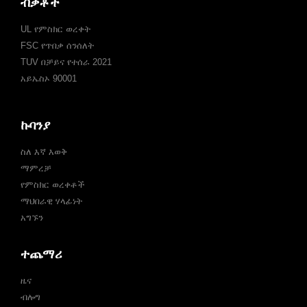
ብቃቶች
UL የምስክር ወረቀት
FSC የጥበቃ ሰንሰለት
TUV በቻይና የተሰራ 2021
አይኤስኦ 90001
ኩባንያ
ስለ እኛ እወቅ
ማምረቻ
የምስክር ወረቀቶች
ማህበራዊ ሃላፊነት
አግኙን
ተጨማሪ
ዜና
ብሎግ