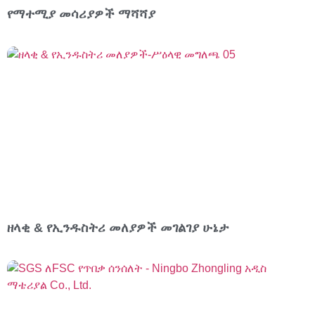
የማተሚያ መሳሪያዎች ማሻሻያ
ዘላቂ & የኢንዱስትሪ መለያዎች መገልገያ ሁኔታ