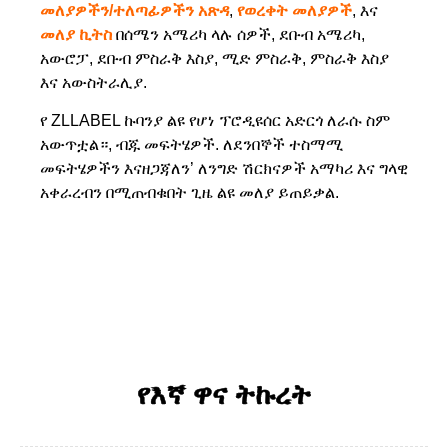
መለያዎችን/ተለጣፊዎችን አጽዳ
,
የወረቀት መለያዎች
, እና
መለያ ኪትስ
በሰሜን አሜሪካ ላሉ ሰዎች, ደቡብ አሜሪካ,
አውሮፓ, ደቡብ ምስራቅ እስያ, ሚድ ምስራቅ, ምስራቅ እስያ
እና አውስትራሊያ.
የ ZLLABEL ኩባንያ ልዩ የሆነ ፕሮዲዩሰር አድርጎ ለራሱ ስም
አውጥቷል።, ብጁ መፍትሄዎች. ለደንበኞች ተስማሚ
መፍትሄዎችን እናዘጋጃለን’ ለንግድ ሽርክናዎች አማካሪ እና ግላዊ
አቀራረብን በሚጠብቁበት ጊዜ ልዩ መለያ ይጠይቃል.
የእኛ ዋና ትኩረት