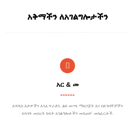
አቅማችን ለአገልግሎታችን
አር & መ
አዳዲስ እቃዎችን እንፈጥራለን, ልዩ ሙጫ ማዘጋጀት እና በደንበኞቻችን
ፍላጎት መሰረት ክፍት አገልግሎቶችን መስጠት’ መስፈርቶች.