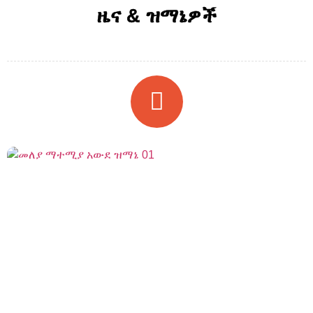
ዜና & ዝማኔዎች