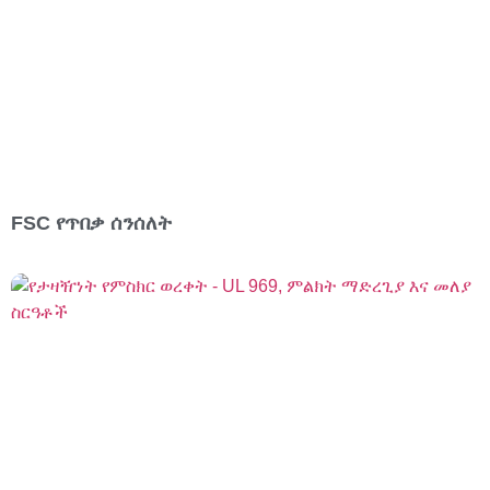
FSC የጥበቃ ሰንሰለት