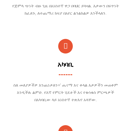
የጅምላ ጭነት ብዙ ጊዜ በአነስተኛ ዋጋ በባህር ይጓዛል. እቃውን በፍጥነት
ከፈለጉ, ለተጨማሪ ክፍያ በአየር ልንልክልዎ እንችላለን.
አካባቢ
ስለ መለያዎችዎ እንጨነቃለን።’ ጤናማ እና ቀላል እቃዎችን መጠቀም
እንዲችሉ ልምድ. የእኛ የምርት ሂደቶች እና የቁሳቁስ ምርጫዎች
በአካባቢው ላይ አነስተኛ ተጽእኖ አላቸው.