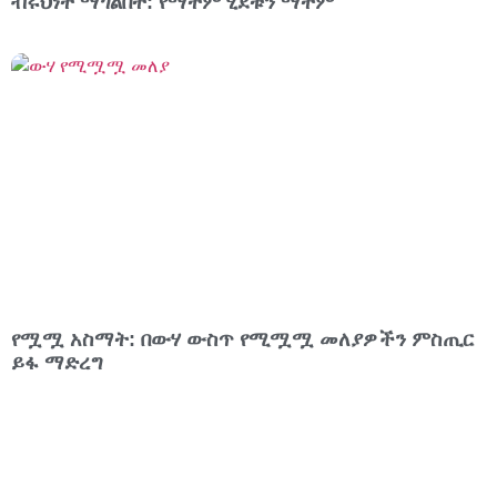
ብሩህነት ማጎልበት: የማተም ሂደቱን ማተም
የሟሟ አስማት: በውሃ ውስጥ የሚሟሟ መለያዎችን ምስጢር
ይፋ ማድረግ