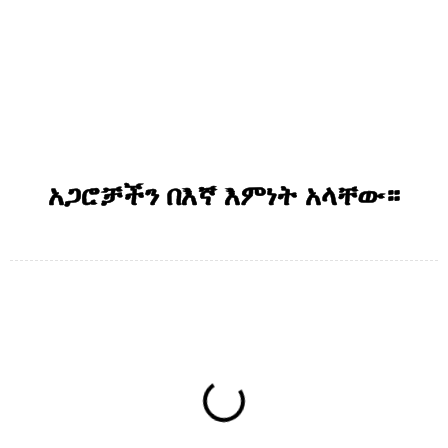
አጋሮቻችን በእኛ እምነት አላቸው።