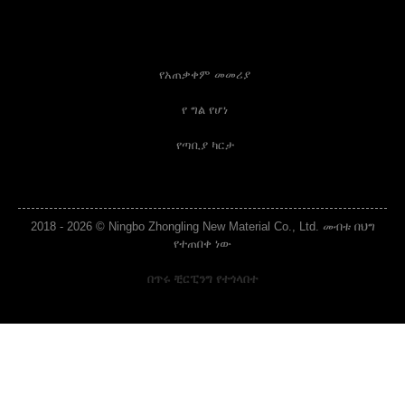
የአጠቃቀም መመሪያ
የ ግል የሆነ
የጣቢያ ካርታ
2018 - 2026 © Ningbo Zhongling New Material Co., Ltd. መብቱ በህግ
የተጠበቀ ነው
በጥሩ ቺርፒንግ የተጎላበተ