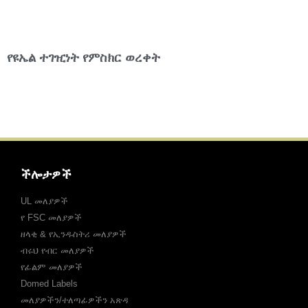
የዩኤል ተገዢነት የምስክር ወረቀት
ችሎታዎች
UL መለያዎች
የ FSC መለያዎች
ዘላቂ & የኢንዱስትሪ መለያዎች
ብሩህ የብር መለያዎች
የፊልም መለያዎች
Domed Labels
መለያዎችን/ተለጣፊዎችን አጽዳ