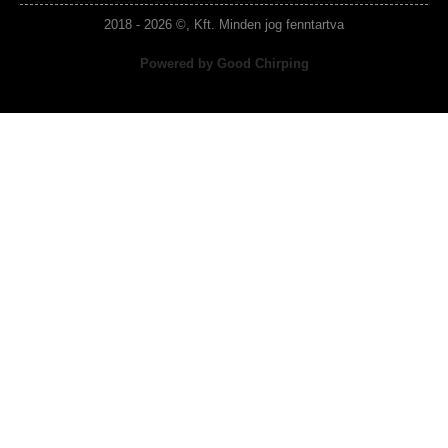
2018 - 2026 ©, Kft. Minden jog fenntartva
Powered by Good Chirping