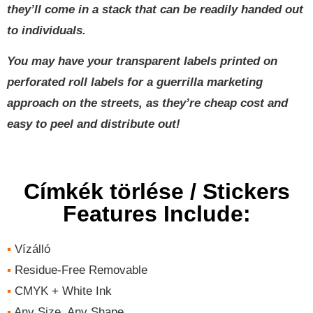
they’ll come in a stack that can be readily handed out
to individuals
.
You may have your transparent labels printed on
perforated roll labels for a guerrilla marketing
approach on the streets
,
as they’re cheap cost and
easy to peel and distribute out
!
Címkék törlése /
Stickers
Features Include
:
▪
Vízálló
▪
Residue-Free Removable
▪
CMYK
+
White Ink
▪
Any Size
,
Any Shape