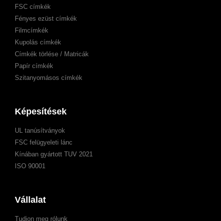
FSC címkék
Fényes ezüst címkék
Filmcímkék
Kupolás címkék
Címkék törlése / Matricák
Papír címkék
Szitanyomásos címkék
Képesítések
UL tanúsítványok
FSC felügyeleti lánc
Kínában gyártott TUV 2021
ISO 90001
Vállalat
Tudjon meg rólunk